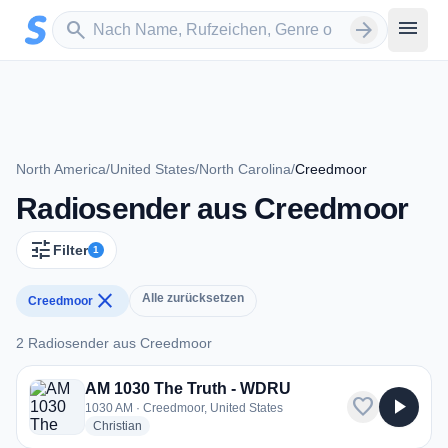
Zum Hauptinhalt springen
Sender suchen
menu
search
arrow_forward
North America
/
United States
/
North Carolina
/
Creedmoor
Radiosender aus Creedmoor
tune
Filter
1
close
Alle zurücksetzen
Creedmoor
2 Radiosender aus Creedmoor
2 Radiosender aus Creedmoor
AM 1030 The Truth - WDRU
favorite
play_arrow
1030 AM · Creedmoor, United States
radio stations
Christian