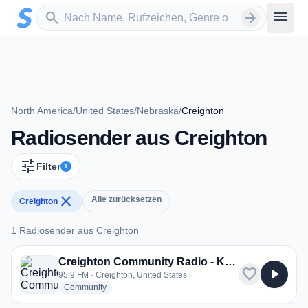
Zum Hauptinhalt springen
Sender suchen
menu
search
arrow_forward
North America
/
United States
/
Nebraska
/
Creighton
Radiosender aus Creighton
tune
Filter
1
close
Alle zurücksetzen
Creighton
1 Radiosender aus Creighton
1 Radiosender aus Creighton
Creighton Community Radio - KNIL-LP
favorite
play_arrow
95.9 FM · Creighton, United States
radio stations
Community