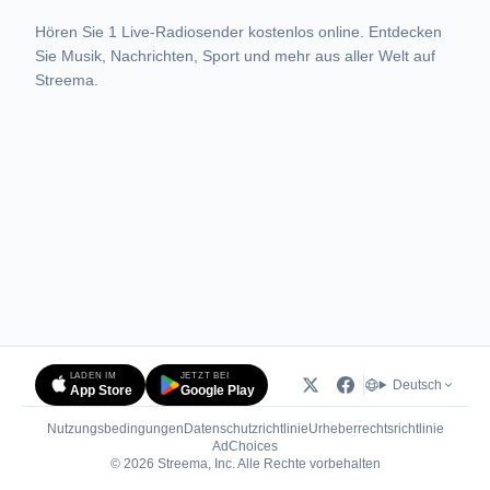
Hören Sie 1 Live-Radiosender kostenlos online. Entdecken
Sie Musik, Nachrichten, Sport und mehr aus aller Welt auf
Streema.
LADEN IM
JETZT BEI
Deutsch
App Store
Google Play
Nutzungsbedingungen
Datenschutzrichtlinie
Urheberrechtsrichtlinie
(öffnet in neuem Tab)
AdChoices
© 2026 Streema, Inc. Alle Rechte vorbehalten