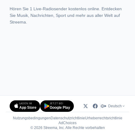
Hören Sie 1 Live-Radiosender kostenlos online. Entdecken
Sie Musik, Nachrichten, Sport und mehr aus aller Welt auf
Streema.
LADEN IM
JETZT BEI
Deutsch
App Store
Google Play
Nutzungsbedingungen
Datenschutzrichtlinie
Urheberrechtsrichtlinie
(öffnet in neuem Tab)
AdChoices
© 2026 Streema, Inc. Alle Rechte vorbehalten