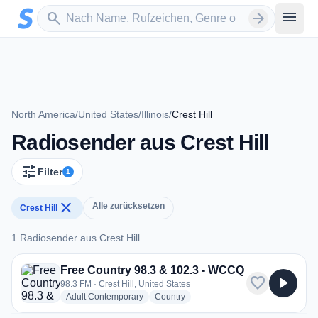
Zum Hauptinhalt springen
Sender suchen
menu
search
arrow_forward
North America
/
United States
/
Illinois
/
Crest Hill
Radiosender aus Crest Hill
tune
Filter
1
close
Alle zurücksetzen
Crest Hill
1 Radiosender aus Crest Hill
1 Radiosender aus Crest Hill
Free Country 98.3 & 102.3 - WCCQ
favorite
play_arrow
98.3 FM · Crest Hill, United States
radio stations
radio stations
Adult Contemporary
Country