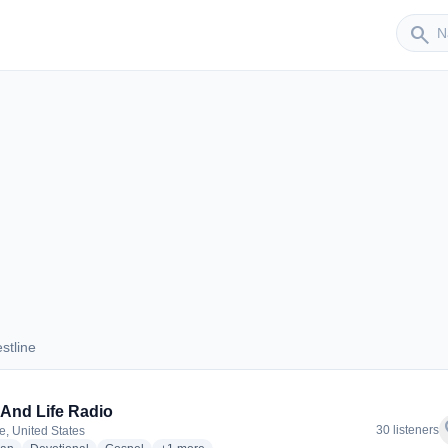
Sender
search
stline
restline
 And Life Radio
f
30 listeners
e, United States