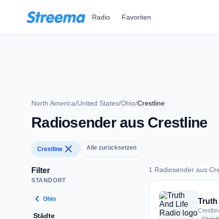
Zum Hauptinhalt springen
Radio
Favoriten
North America
/
United States
/
Ohio
/
Crestline
Radiosender aus Crestline
close
Alle zurücksetzen
Crestline
1 Radiosender aus Cre
Filter
STANDORT
1 Radiosender aus C
chevron_left
Ohio
Truth
Crestlin
Städte