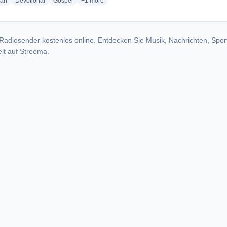
radio stations
radio stations
radio stations
more genres for Truth And Life Radio
ian
Devotional
Gospel
+1
more
Radiosender kostenlos online. Entdecken Sie Musik, Nachrichten, Spor
lt auf Streema.