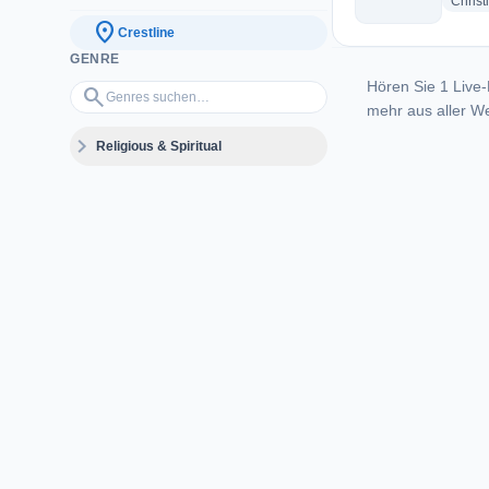
Christ
location_on
Crestline
GENRE
Hören Sie 1 Live-
Genres suchen…
search
mehr aus aller We
expand_more
Religious & Spiritual