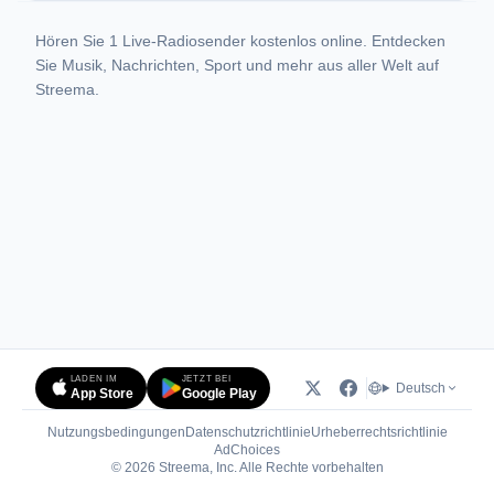
Hören Sie 1 Live-Radiosender kostenlos online. Entdecken
Sie Musik, Nachrichten, Sport und mehr aus aller Welt auf
Streema.
LADEN IM
JETZT BEI
Deutsch
App Store
Google Play
Nutzungsbedingungen
Datenschutzrichtlinie
Urheberrechtsrichtlinie
(öffnet in neuem Tab)
AdChoices
© 2026 Streema, Inc. Alle Rechte vorbehalten