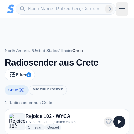
Zum Hauptinhalt springen
Sender suchen
menu
search
arrow_forward
North America
/
United States
/
Illinois
/
Crete
Radiosender aus Crete
tune
Filter
1
close
Alle zurücksetzen
Crete
1 Radiosender aus Crete
1 Radiosender aus Crete
Rejoice 102 - WYCA
favorite
play_arrow
102.3 FM · Crete, United States
radio stations
radio stations
Christian
Gospel