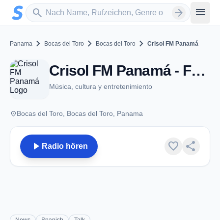
Zum Hauptinhalt springen
Sender suchen
menu
search
arrow_forward
chevron_right
chevron_right
chevron_right
Panama
Bocas del Toro
Bocas del Toro
Crisol FM Panamá
Crisol FM Panamá - FM 102.5 - Bocas del Toro
Música, cultura y entretenimiento
place
Bocas del Toro, Bocas del Toro, Panama
play_arrow
favorite
share
Radio hören