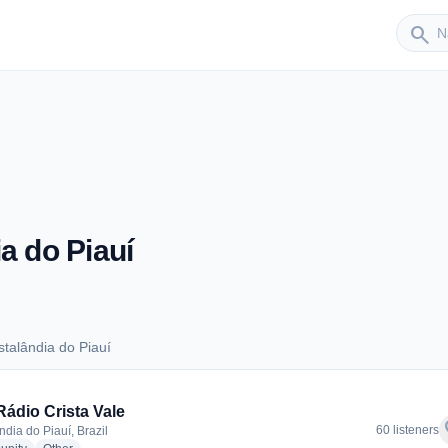
Sender
search
a do Piauí
talândia do Piauí
ristalândia do Piauí
ádio Crista Vale
f
60 listeners
ndia do Piauí, Brazil