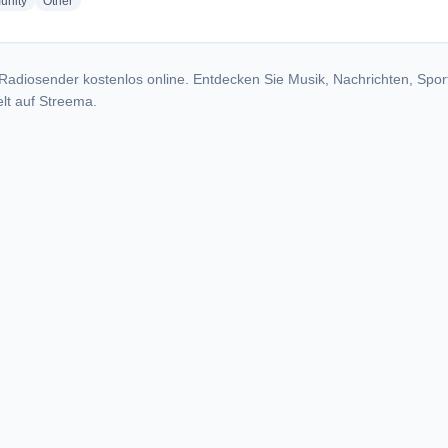
radio stations
radio stations
nity
Other
Radiosender kostenlos online. Entdecken Sie Musik, Nachrichten, Spor
lt auf Streema.