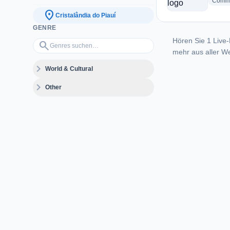
Commu
location_on
Cristalândia do Piauí
GENRE
Hören Sie 1 Live-
Genres suchen…
search
mehr aus aller We
expand_more
World & Cultural
expand_more
Other