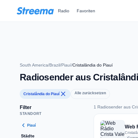
Zum Hauptinhalt springen
Radio
Favoriten
South America
/
Brazil
/
Piauí
/
Cristalândia do Piauí
Radiosender aus Cristalândi
close
Alle zurücksetzen
Cristalândia do Piauí
1 Radiosender aus Cris
Filter
STANDORT
1 Radiosender aus C
chevron_left
Piauí
Web R
Cristalâ
Städte