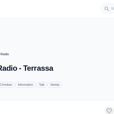
Sender
search
 Radio
Radio - Terrassa
Christian
Information
Talk
Variety
favorite