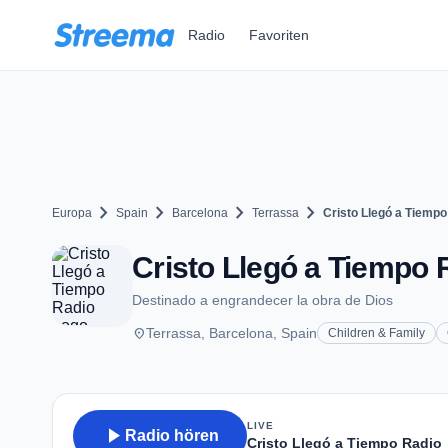
Zum Hauptinhalt springen
Radio
Favoriten
chevron_right
chevron_right
chevron_right
chevron_right
Europa
Spain
Barcelona
Terrassa
Cristo Llegó a Tiempo
Cristo Llegó a Tiempo 
Destinado a engrandecer la obra de Dios
place
Terrassa, Barcelona, Spain
Children & Family
LIVE
play_arrow
Radio hören
Cristo Llegó a Tiempo Radio