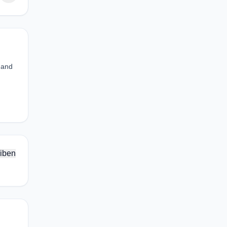
 and
iben