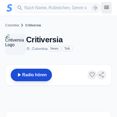
Zum Hauptinhalt springen
Sender suchen
menu
search
arrow_forward
chevron_right
Colombia
Critiversia
Critiversia
place
, Colombia
News
Talk
play_arrow
favorite
share
Radio hören