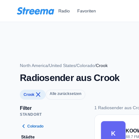
Zum Hauptinhalt springen
Radio
Favoriten
North America
/
United States
/
Colorado
/
Crook
Radiosender aus Crook
close
Alle zurücksetzen
Crook
1 Radiosender aus Cr
Filter
STANDORT
1 Radiosender aus 
chevron_left
Colorado
KOO
K
Städte
88.7 FM