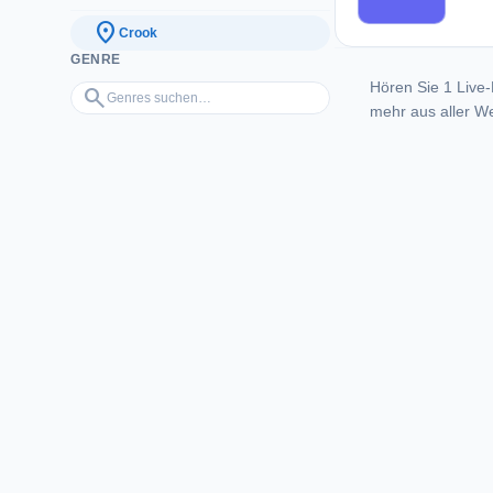
location_on
Crook
GENRE
Hören Sie 1 Live-
Genres suchen…
search
mehr aus aller We