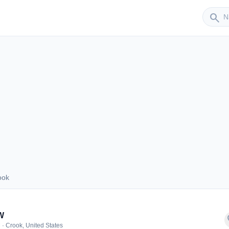
Sender
search
ook
Crook
W
f
 · Crook, United States