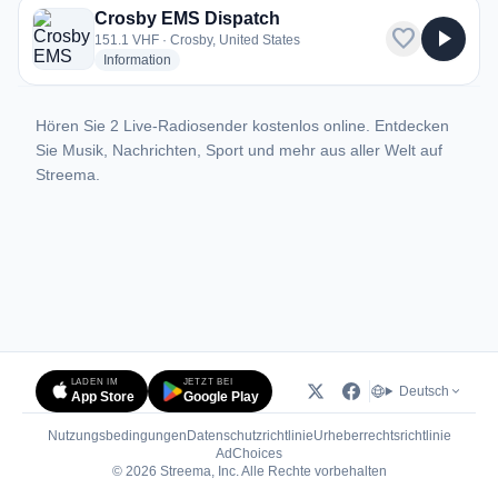
Crosby EMS Dispatch
favorite
play_arrow
151.1 VHF · Crosby, United States
radio stations
Information
Hören Sie 2 Live-Radiosender kostenlos online. Entdecken
Sie Musik, Nachrichten, Sport und mehr aus aller Welt auf
Streema.
LADEN IM
JETZT BEI
Deutsch
App Store
Google Play
Nutzungsbedingungen
Datenschutzrichtlinie
Urheberrechtsrichtlinie
(öffnet in neuem Tab)
AdChoices
© 2026 Streema, Inc. Alle Rechte vorbehalten