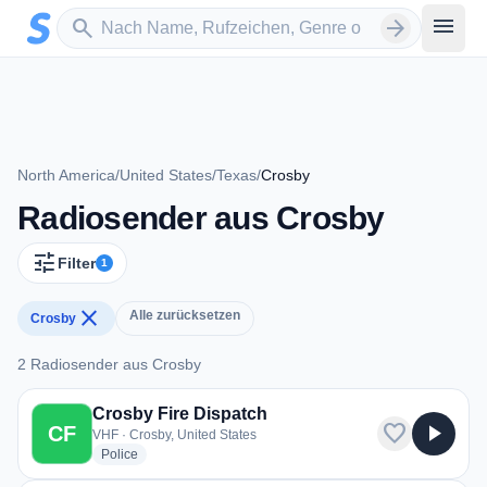
Zum Hauptinhalt springen
Sender suchen
menu
search
arrow_forward
North America
/
United States
/
Texas
/
Crosby
Radiosender aus Crosby
tune
Filter
1
close
Alle zurücksetzen
Crosby
2 Radiosender aus Crosby
2 Radiosender aus Crosby
Crosby Fire Dispatch
favorite
play_arrow
CF
VHF · Crosby, United States
radio stations
Police