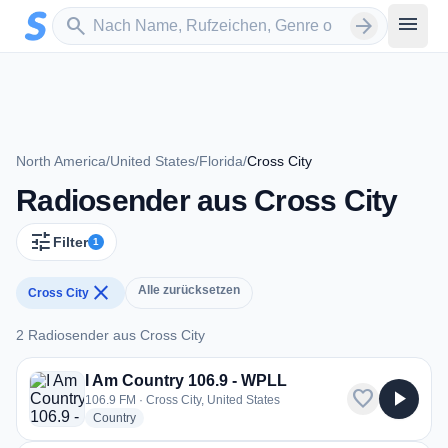
Zum Hauptinhalt springen
Sender suchen
menu
search
arrow_forward
North America
/
United States
/
Florida
/
Cross City
Radiosender aus Cross City
tune
Filter
1
close
Alle zurücksetzen
Cross City
2 Radiosender aus Cross City
2 Radiosender aus Cross City
I Am Country 106.9 - WPLL
favorite
play_arrow
106.9 FM · Cross City, United States
radio stations
Country