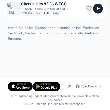
Classic Hits 93.3 - WZCC
favorite
play_arrow
1240 AM · Cross City, United States
radio stations
radio stations
radio stations
Classic Rock
Hits
Pop
Hören Sie 2 Live-Radiosender kostenlos online. Entdecken
Sie Musik, Nachrichten, Sport und mehr aus aller Welt auf
Streema.
LADEN IM
JETZT BEI
Deutsch
App Store
Google Play
Nutzungsbedingungen
Datenschutzrichtlinie
Urheberrechtsrichtlinie
(öffnet in neuem Tab)
AdChoices
© 2026 Streema, Inc. Alle Rechte vorbehalten