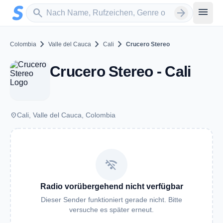
Zum Hauptinhalt springen
Sender suchen
menu
search
arrow_forward
chevron_right
chevron_right
chevron_right
Colombia
Valle del Cauca
Cali
Crucero Stereo
Crucero Stereo - Cali
place
Cali, Valle del Cauca, Colombia
wifi_off
Radio vorübergehend nicht verfügbar
Dieser Sender funktioniert gerade nicht. Bitte
versuche es später erneut.