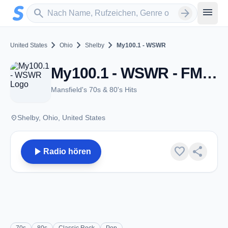
Zum Hauptinhalt springen
Sender suchen
menu
search
arrow_forward
chevron_right
chevron_right
chevron_right
United States
Ohio
Shelby
My100.1 - WSWR
My100.1 - WSWR - FM 100.1 - Shelby, OH
Mansfield's 70s & 80's Hits
place
Shelby, Ohio, United States
play_arrow
favorite
share
Radio hören