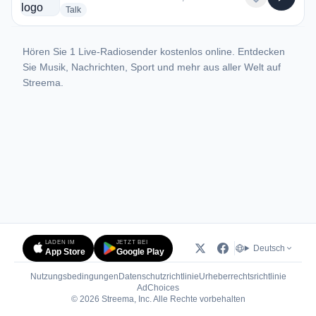
radio stations
Talk
Hören Sie 1 Live-Radiosender kostenlos online. Entdecken
Sie Musik, Nachrichten, Sport und mehr aus aller Welt auf
Streema.
LADEN IM
JETZT BEI
Deutsch
App Store
Google Play
Nutzungsbedingungen
Datenschutzrichtlinie
Urheberrechtsrichtlinie
(öffnet in neuem Tab)
AdChoices
© 2026 Streema, Inc. Alle Rechte vorbehalten