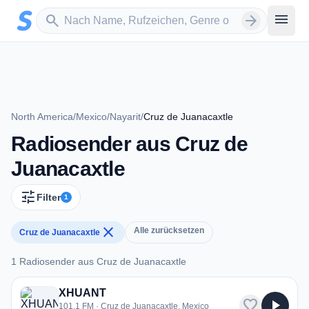
Zum Hauptinhalt springen
Sender suchen
menu
search
arrow_forward
North America
/
Mexico
/
Nayarit
/
Cruz de Juanacaxtle
Radiosender aus Cruz de
Juanacaxtle
tune
Filter
1
close
Alle zurücksetzen
Cruz de Juanacaxtle
1 Radiosender aus Cruz de Juanacaxtle
1 Radiosender aus Cruz de Juanacaxtle
XHUANT
favorite
play_arrow
101.1 FM · Cruz de Juanacaxtle, Mexico