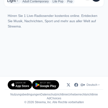
radio stations
radio stations
radio stations
Adult Contemporary
Lite Pop
Pop
Hören Sie 1 Live-Radiosender kostenlos online. Entdecken
Sie Musik, Nachrichten, Sport und mehr aus aller Welt auf
Streema.
LADEN IM
JETZT BEI
Deutsch
App Store
Google Play
Nutzungsbedingungen
Datenschutzrichtlinie
Urheberrechtsrichtlinie
(öffnet in neuem Tab)
AdChoices
© 2026 Streema, Inc. Alle Rechte vorbehalten