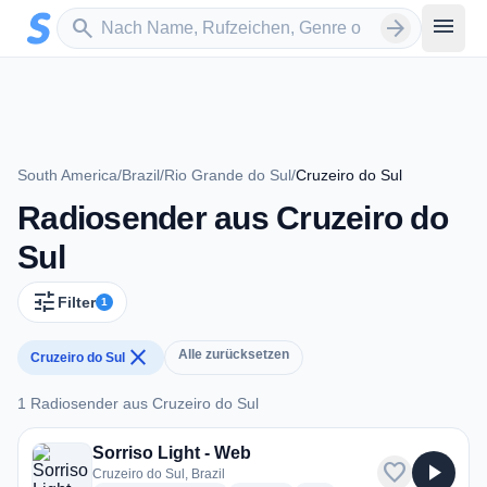
Zum Hauptinhalt springen
Sender suchen
menu
search
arrow_forward
South America
/
Brazil
/
Rio Grande do Sul
/
Cruzeiro do Sul
Radiosender aus Cruzeiro do
Sul
tune
Filter
1
close
Alle zurücksetzen
Cruzeiro do Sul
1 Radiosender aus Cruzeiro do Sul
1 Radiosender aus Cruzeiro do Sul
Sorriso Light - Web
favorite
play_arrow
Cruzeiro do Sul, Brazil