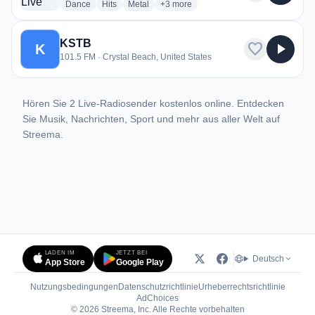
radio stations
radio stations
radio stations
more genres for Bolivar Live Radio
Dance
Hits
Metal
+3
more
KSTB
favorite
play_arrow
K
101.5 FM · Crystal Beach, United States
Hören Sie 2 Live-Radiosender kostenlos online. Entdecken
Sie Musik, Nachrichten, Sport und mehr aus aller Welt auf
Streema.
LADEN IM
JETZT BEI
Deutsch
App Store
Google Play
Nutzungsbedingungen
Datenschutzrichtlinie
Urheberrechtsrichtlinie
(öffnet in neuem Tab)
AdChoices
© 2026 Streema, Inc. Alle Rechte vorbehalten