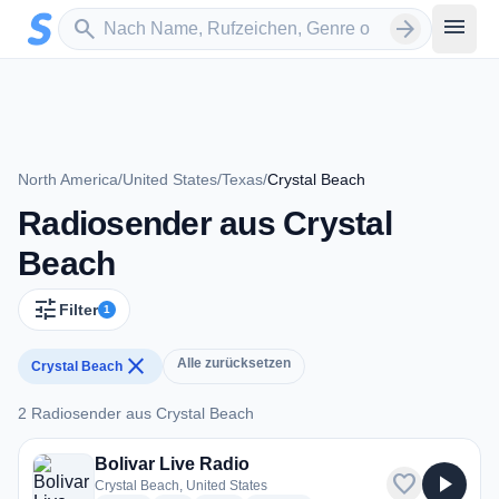
Zum Hauptinhalt springen
Sender suchen
menu
search
arrow_forward
North America
/
United States
/
Texas
/
Crystal Beach
Radiosender aus Crystal
Beach
tune
Filter
1
close
Alle zurücksetzen
Crystal Beach
2 Radiosender aus Crystal Beach
2 Radiosender aus Crystal Beach
Bolivar Live Radio
favorite
play_arrow
Crystal Beach, United States