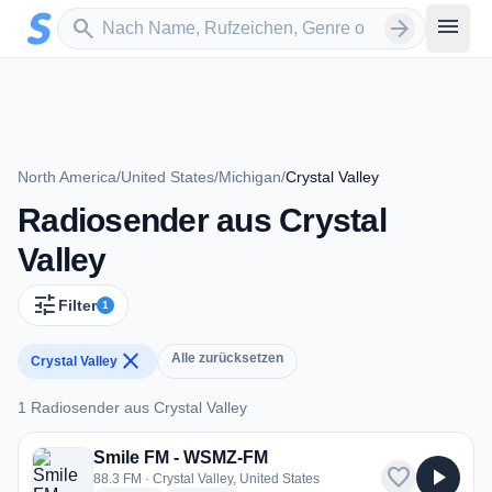
Zum Hauptinhalt springen
Sender suchen
menu
search
arrow_forward
North America
/
United States
/
Michigan
/
Crystal Valley
Radiosender aus Crystal
Valley
tune
Filter
1
close
Alle zurücksetzen
Crystal Valley
1 Radiosender aus Crystal Valley
1 Radiosender aus Crystal Valley
Smile FM - WSMZ-FM
favorite
play_arrow
88.3 FM · Crystal Valley, United States