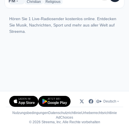
radio stations
radio stations
Christian
Religious
Hören Sie 1 Live-Radiosender kostenlos online. Entdecken
Sie Musik, Nachrichten, Sport und mehr aus aller Welt auf
Streema.
LADEN IM
JETZT BEI
Deutsch
App Store
Google Play
Nutzungsbedingungen
Datenschutzrichtlinie
Urheberrechtsrichtlinie
(öffnet in neuem Tab)
AdChoices
© 2026 Streema, Inc. Alle Rechte vorbehalten