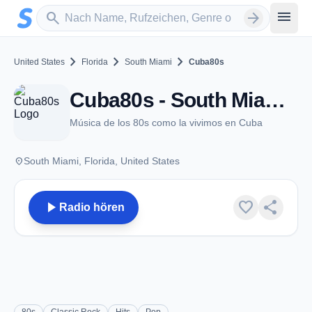
Zum Hauptinhalt springen
Sender suchen
menu
search
arrow_forward
chevron_right
chevron_right
chevron_right
United States
Florida
South Miami
Cuba80s
Cuba80s - South Miami, FL
Música de los 80s como la vivimos en Cuba
place
South Miami, Florida, United States
play_arrow
favorite
share
Radio hören