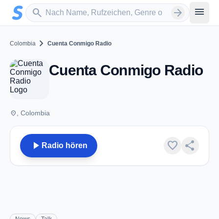
Zum Hauptinhalt springen
Sender suchen
menu
search
arrow_forward
chevron_right
Colombia
Cuenta Conmigo Radio
Cuenta Conmigo Radio
place
, Colombia
play_arrow
favorite
share
Radio hören