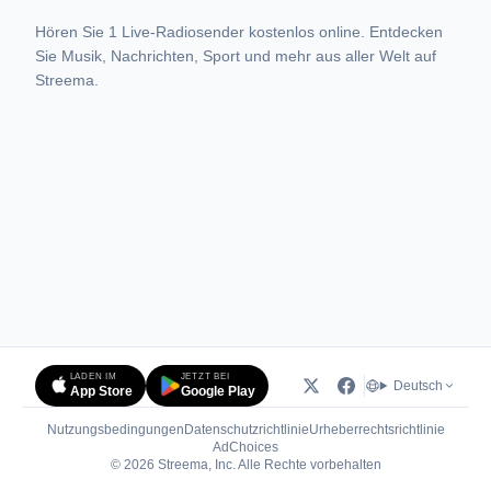
Hören Sie 1 Live-Radiosender kostenlos online. Entdecken
Sie Musik, Nachrichten, Sport und mehr aus aller Welt auf
Streema.
LADEN IM
JETZT BEI
Deutsch
App Store
Google Play
Nutzungsbedingungen
Datenschutzrichtlinie
Urheberrechtsrichtlinie
(öffnet in neuem Tab)
AdChoices
© 2026 Streema, Inc. Alle Rechte vorbehalten