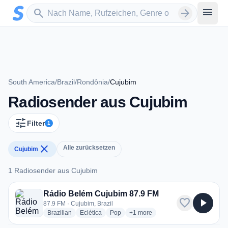
Zum Hauptinhalt springen
Sender suchen
menu
search
arrow_forward
South America
/
Brazil
/
Rondônia
/
Cujubim
Radiosender aus Cujubim
tune
Filter
1
close
Alle zurücksetzen
Cujubim
1 Radiosender aus Cujubim
1 Radiosender aus Cujubim
Rádio Belém Cujubim 87.9 FM
favorite
play_arrow
87.9 FM · Cujubim, Brazil
radio stations
radio stations
radio stations
more genres for Rádio Belém Cu
Brazilian
Eclética
Pop
+1
more