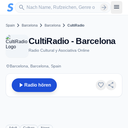
Zum Hauptinhalt springen
Sender suchen
menu
search
arrow_forward
chevron_right
chevron_right
chevron_right
Spain
Barcelona
Barcelona
CultiRadio
CultiRadio - Barcelona
Radio Cultural y Asociativa Online
place
Barcelona, Barcelona, Spain
play_arrow
favorite
share
Radio hören