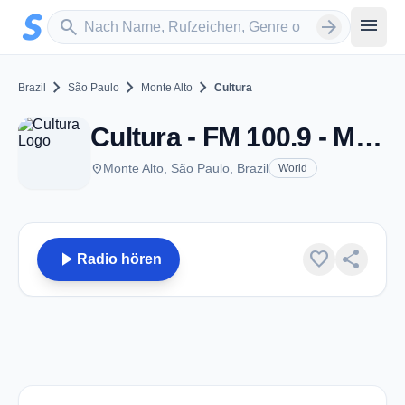
Zum Hauptinhalt springen
Sender suchen
menu
search
arrow_forward
chevron_right
chevron_right
chevron_right
Brazil
São Paulo
Monte Alto
Cultura
Cultura - FM 100.9 - Monte Alto
place
Monte Alto, São Paulo, Brazil
World
play_arrow
favorite
share
Radio hören