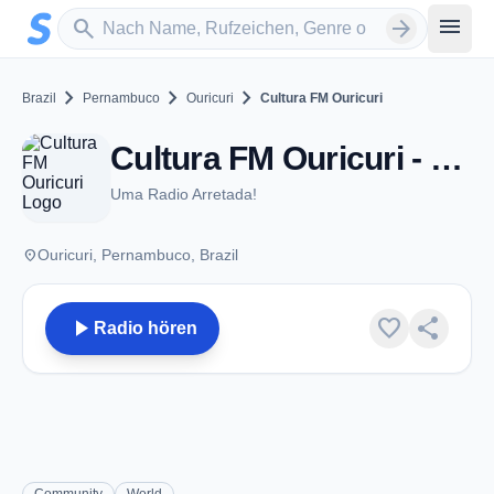
Zum Hauptinhalt springen
Sender suchen
menu
search
arrow_forward
chevron_right
chevron_right
chevron_right
Brazil
Pernambuco
Ouricuri
Cultura FM Ouricuri
Cultura FM Ouricuri - FM 87.9 - Ouricuri
Uma Radio Arretada!
place
Ouricuri, Pernambuco, Brazil
play_arrow
favorite
share
Radio hören