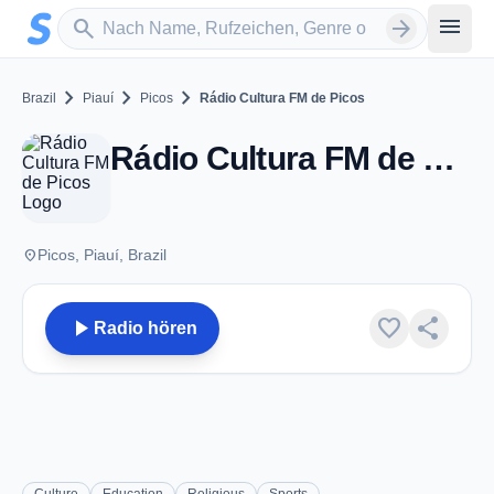
Zum Hauptinhalt springen
Sender suchen
menu
search
arrow_forward
chevron_right
chevron_right
chevron_right
Brazil
Piauí
Picos
Rádio Cultura FM de Picos
Rádio Cultura FM de Picos - FM 104.3 - Picos
place
Picos, Piauí, Brazil
play_arrow
favorite
share
Radio hören