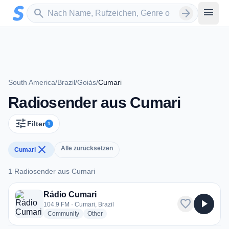
Zum Hauptinhalt springen
Sender suchen
menu
search
arrow_forward
South America
/
Brazil
/
Goiás
/
Cumari
Radiosender aus Cumari
tune
Filter
1
close
Alle zurücksetzen
Cumari
1 Radiosender aus Cumari
1 Radiosender aus Cumari
Rádio Cumari
favorite
play_arrow
104.9 FM · Cumari, Brazil
radio stations
radio stations
Community
Other