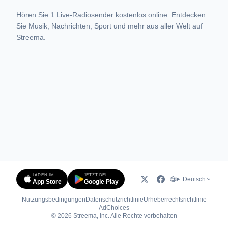
Hören Sie 1 Live-Radiosender kostenlos online. Entdecken
Sie Musik, Nachrichten, Sport und mehr aus aller Welt auf
Streema.
LADEN IM
JETZT BEI
Deutsch
App Store
Google Play
Nutzungsbedingungen
Datenschutzrichtlinie
Urheberrechtsrichtlinie
(öffnet in neuem Tab)
AdChoices
© 2026 Streema, Inc. Alle Rechte vorbehalten