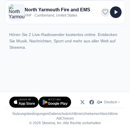
North Yarmouth Fire and EMS
favorite
play_arrow
VHF · Cumberland, United States
Hören Sie 2 Live-Radiosender kostenlos online. Entdecken
Sie Musik, Nachrichten, Sport und mehr aus aller Welt auf
Streema.
LADEN IM
JETZT BEI
Deutsch
App Store
Google Play
Nutzungsbedingungen
Datenschutzrichtlinie
Urheberrechtsrichtlinie
(öffnet in neuem Tab)
AdChoices
© 2026 Streema, Inc. Alle Rechte vorbehalten