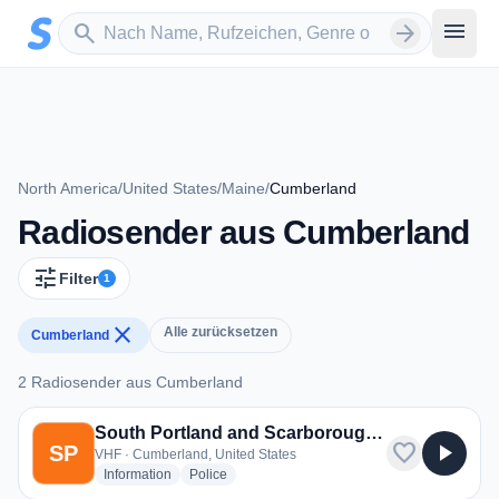
Zum Hauptinhalt springen
Sender suchen
menu
search
arrow_forward
North America
/
United States
/
Maine
/
Cumberland
Radiosender aus Cumberland
tune
Filter
1
close
Alle zurücksetzen
Cumberland
2 Radiosender aus Cumberland
2 Radiosender aus Cumberland
South Portland and Scarborough Police and Fire
favorite
play_arrow
SP
VHF · Cumberland, United States
radio stations
radio stations
Information
Police