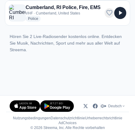
Cumberland, RI Police, Fire, EMS
favorite
play_arrow
VHF · Cumberland, United States
radio stations
Police
Hören Sie 2 Live-Radiosender kostenlos online. Entdecken
Sie Musik, Nachrichten, Sport und mehr aus aller Welt auf
Streema.
LADEN IM
JETZT BEI
Deutsch
App Store
Google Play
Nutzungsbedingungen
Datenschutzrichtlinie
Urheberrechtsrichtlinie
(öffnet in neuem Tab)
AdChoices
© 2026 Streema, Inc. Alle Rechte vorbehalten