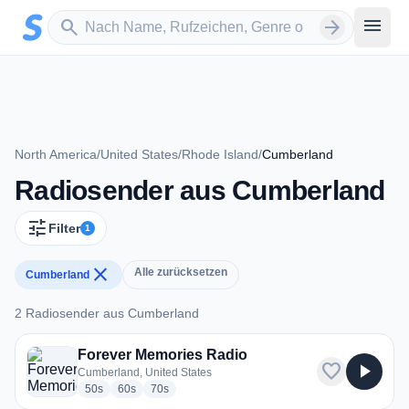
Zum Hauptinhalt springen
Sender suchen
menu
search
arrow_forward
North America
/
United States
/
Rhode Island
/
Cumberland
Radiosender aus Cumberland
tune
Filter
1
close
Alle zurücksetzen
Cumberland
2 Radiosender aus Cumberland
2 Radiosender aus Cumberland
Forever Memories Radio
favorite
play_arrow
Cumberland, United States
radio stations
radio stations
radio stations
50s
60s
70s