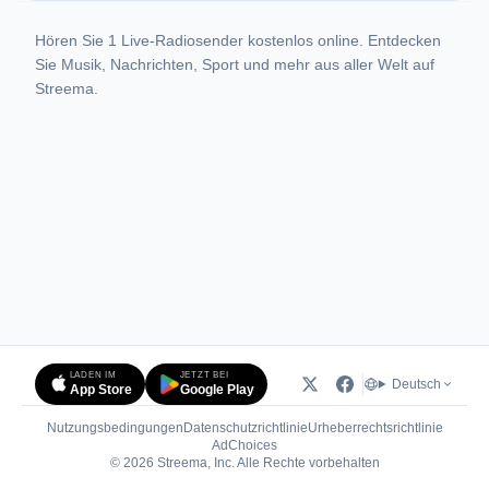
Hören Sie 1 Live-Radiosender kostenlos online. Entdecken
Sie Musik, Nachrichten, Sport und mehr aus aller Welt auf
Streema.
LADEN IM
JETZT BEI
Deutsch
App Store
Google Play
Nutzungsbedingungen
Datenschutzrichtlinie
Urheberrechtsrichtlinie
(öffnet in neuem Tab)
AdChoices
© 2026 Streema, Inc. Alle Rechte vorbehalten