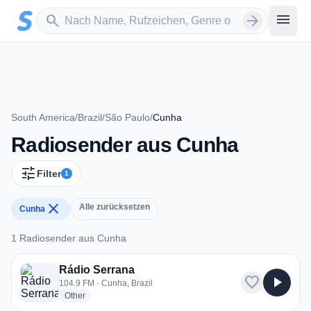
Zum Hauptinhalt springen
Sender suchen
menu
search
arrow_forward
South America
/
Brazil
/
São Paulo
/
Cunha
Radiosender aus Cunha
tune
Filter
1
close
Alle zurücksetzen
Cunha
1 Radiosender aus Cunha
1 Radiosender aus Cunha
Rádio Serrana
favorite
play_arrow
104.9 FM · Cunha, Brazil
radio stations
Other