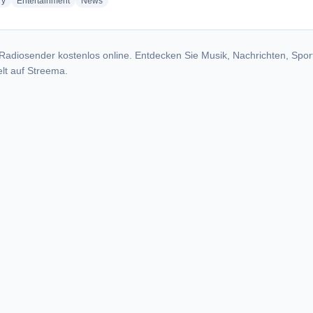
radio stations
radio stations
radio stations
ry
Entertainment
News
Radiosender kostenlos online. Entdecken Sie Musik, Nachrichten, Spor
lt auf Streema.