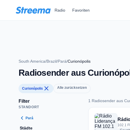
Zum Hauptinhalt springen
Radio
Favoriten
South America
/
Brazil
/
Pará
/
Curionópolis
Radiosender aus Curionópol
close
Alle zurücksetzen
Curionópolis
1 Radiosender aus Cur
Filter
STANDORT
1 Radiosender aus 
chevron_left
Pará
Rádio
102.1 F
Städte