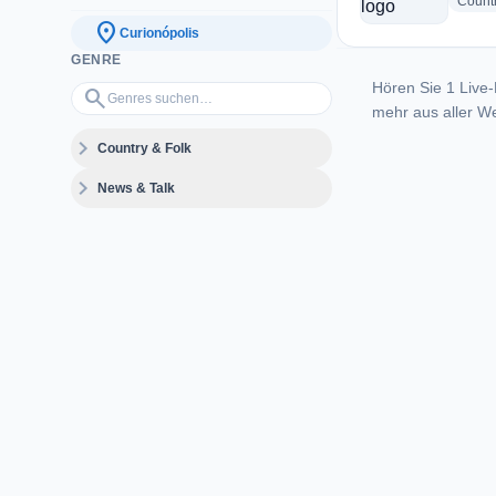
Count
location_on
Curionópolis
GENRE
Hören Sie 1 Live-
Genres suchen…
search
mehr aus aller We
expand_more
Country & Folk
expand_more
News & Talk