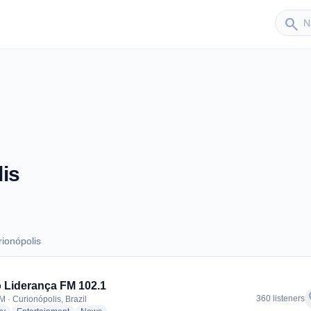
Sender
search
is
ionópolis
Curionópolis
 Liderança FM 102.1
f
360 listeners
M · Curionópolis, Brazil