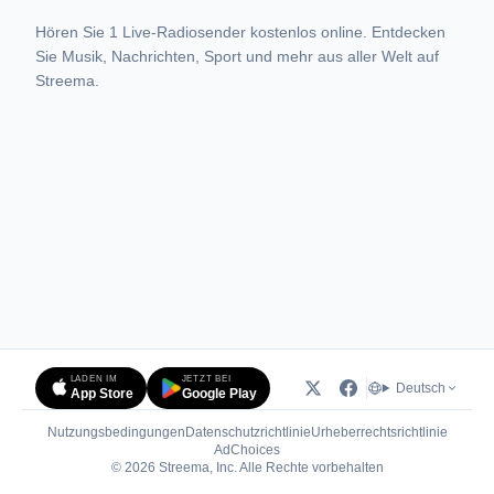
Hören Sie 1 Live-Radiosender kostenlos online. Entdecken
Sie Musik, Nachrichten, Sport und mehr aus aller Welt auf
Streema.
LADEN IM
JETZT BEI
Deutsch
App Store
Google Play
Nutzungsbedingungen
Datenschutzrichtlinie
Urheberrechtsrichtlinie
(öffnet in neuem Tab)
AdChoices
© 2026 Streema, Inc. Alle Rechte vorbehalten