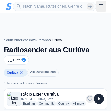
Zum Hauptinhalt springen
Sender suchen
menu
search
arrow_forward
South America
/
Brazil
/
Paraná
/
Curiúva
Radiosender aus Curiúva
tune
Filter
1
close
Alle zurücksetzen
Curiúva
1 Radiosender aus Curiúva
1 Radiosender aus Curiúva
Rádio Lider Curiúva
favorite
play_arrow
87.9 FM · Curiúva, Brazil
radio stations
radio stations
radio stations
more genres for Rádio Li
Brazilian
Community
Country
+1
more