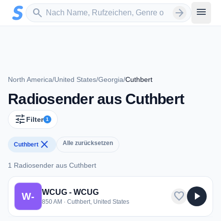
Zum Hauptinhalt springen
Sender suchen
menu
search
arrow_forward
North America
/
United States
/
Georgia
/
Cuthbert
Radiosender aus Cuthbert
tune
Filter
1
close
Alle zurücksetzen
Cuthbert
1 Radiosender aus Cuthbert
1 Radiosender aus Cuthbert
WCUG - WCUG
favorite
play_arrow
W-
850 AM · Cuthbert, United States