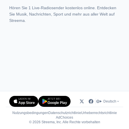
Hören Sie 1 Live-Radiosender kostenlos online. Entdecken
Sie Musik, Nachrichten, Sport und mehr aus aller Welt auf
Streema.
LADEN IM
JETZT BEI
Deutsch
App Store
Google Play
Nutzungsbedingungen
Datenschutzrichtlinie
Urheberrechtsrichtlinie
(öffnet in neuem Tab)
AdChoices
© 2026 Streema, Inc. Alle Rechte vorbehalten