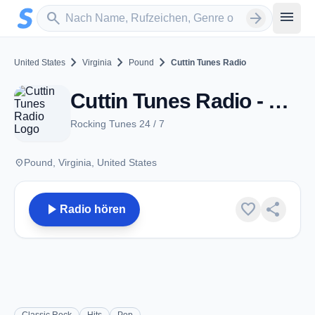
Zum Hauptinhalt springen
Sender suchen
menu
search
arrow_forward
chevron_right
chevron_right
chevron_right
United States
Virginia
Pound
Cuttin Tunes Radio
Cuttin Tunes Radio - Pound, VA
Rocking Tunes 24 / 7
place
Pound, Virginia, United States
play_arrow
favorite
share
Radio hören