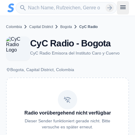
Zum Hauptinhalt springen
Sender suchen
menu
search
arrow_forward
chevron_right
chevron_right
chevron_right
Colombia
Capital District
Bogota
CyC Radio
CyC Radio - Bogota
CyC Radio Emisora del Instituto Caro y Cuervo
place
Bogota, Capital District, Colombia
wifi_off
Radio vorübergehend nicht verfügbar
Dieser Sender funktioniert gerade nicht. Bitte
versuche es später erneut.