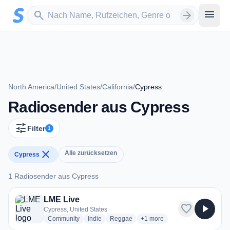
Zum Hauptinhalt springen
Sender suchen
menu
search
arrow_forward
North America
/
United States
/
California
/
Cypress
Radiosender aus Cypress
tune
Filter
1
close
Alle zurücksetzen
Cypress
1 Radiosender aus Cypress
1 Radiosender aus Cypress
LME Live
favorite
play_arrow
Cypress, United States
radio stations
radio stations
radio stations
more genres for LME Live
Community
Indie
Reggae
+1
more