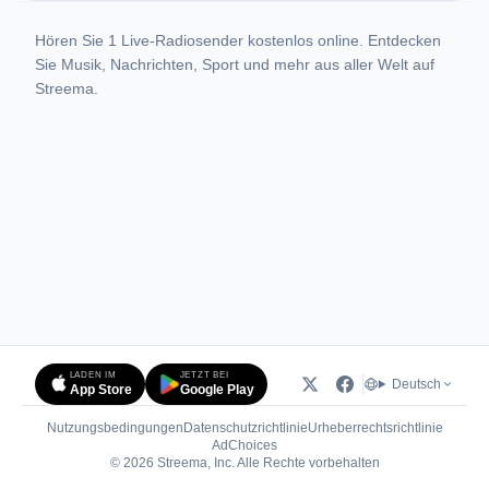
Hören Sie 1 Live-Radiosender kostenlos online. Entdecken
Sie Musik, Nachrichten, Sport und mehr aus aller Welt auf
Streema.
LADEN IM
JETZT BEI
Deutsch
App Store
Google Play
Nutzungsbedingungen
Datenschutzrichtlinie
Urheberrechtsrichtlinie
(öffnet in neuem Tab)
AdChoices
© 2026 Streema, Inc. Alle Rechte vorbehalten