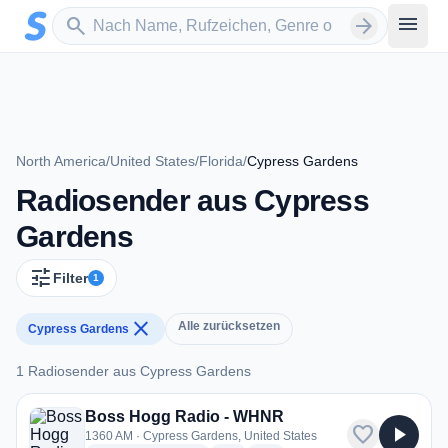
Zum Hauptinhalt springen
Sender suchen
menu
search
arrow_forward
North America
/
United States
/
Florida
/
Cypress Gardens
Radiosender aus Cypress
Gardens
tune
Filter
1
close
Alle zurücksetzen
Cypress Gardens
1 Radiosender aus Cypress Gardens
1 Radiosender aus Cypress Gardens
Boss Hogg Radio - WHNR
favorite
play_arrow
1360 AM · Cypress Gardens, United States