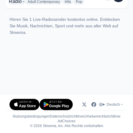
radio stations
radio stations
radio stations
Adult Contemporary
Hits
Pop
Hören Sie 1 Live-Radiosender kostenlos online. Entdecken
Sie Musik, Nachrichten, Sport und mehr aus aller Welt auf
Streema.
LADEN IM
JETZT BEI
Deutsch
App Store
Google Play
Nutzungsbedingungen
Datenschutzrichtlinie
Urheberrechtsrichtlinie
(öffnet in neuem Tab)
AdChoices
© 2026 Streema, Inc. Alle Rechte vorbehalten