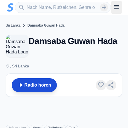
Zum Hauptinhalt springen
Sender suchen
menu
search
arrow_forward
chevron_right
Sri Lanka
Damsaba Guwan Hada
Damsaba Guwan Hada
place
, Sri Lanka
play_arrow
favorite
share
Radio hören