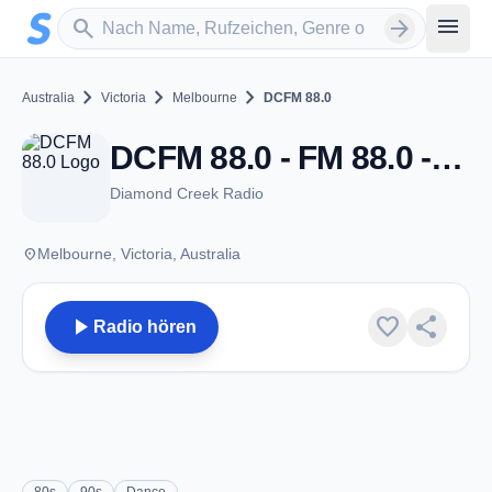
Zum Hauptinhalt springen
Sender suchen
menu
search
arrow_forward
chevron_right
chevron_right
chevron_right
Australia
Victoria
Melbourne
DCFM 88.0
DCFM 88.0 - FM 88.0 - Melbourne, Vic
Diamond Creek Radio
place
Melbourne, Victoria, Australia
play_arrow
favorite
share
Radio hören