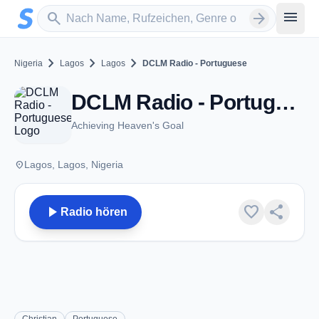
Zum Hauptinhalt springen
Sender suchen
menu
search
arrow_forward
chevron_right
chevron_right
chevron_right
Nigeria
Lagos
Lagos
DCLM Radio - Portuguese
DCLM Radio - Portuguese - Lagos
Achieving Heaven's Goal
place
Lagos, Lagos, Nigeria
play_arrow
favorite
share
Radio hören