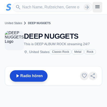
Zum Hauptinhalt springen
Sender suchen
menu
search
arrow_forward
chevron_right
United States
DEEP NUGGETS
DEEP NUGGETS
This is DEEP ALBUM ROCK streaming 24/7
place
, United States
Classic Rock
Metal
Rock
play_arrow
favorite
share
Radio hören