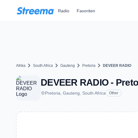
Zum Hauptinhalt springen
Radio
Favoriten
chevron_right
chevron_right
chevron_right
chevron_right
Afrika
South Africa
Gauteng
Pretoria
DEVEER RADIO
DEVEER RADIO - Preto
place
Pretoria, Gauteng, South Africa
Other