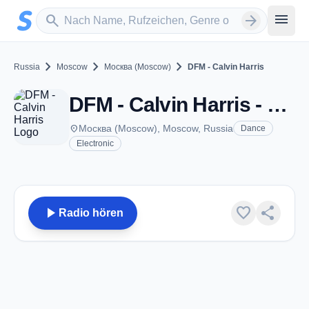
Zum Hauptinhalt springen
Sender suchen
menu
search
arrow_forward
chevron_right
chevron_right
chevron_right
Russia
Moscow
Москва (Moscow)
DFM - Calvin Harris
DFM - Calvin Harris - Москва (Moscow)
place
Москва (Moscow), Moscow, Russia
Dance
Electronic
play_arrow
favorite
share
Radio hören