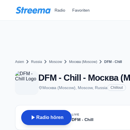
Zum Hauptinhalt springen
Radio
Favoriten
chevron_right
chevron_right
chevron_right
chevron_right
Asien
Russia
Moscow
Москва (Moscow)
DFM - Chill
DFM - Chill - Москва (
place
Москва (Moscow), Moscow, Russia
Chillout
LIVE
play_arrow
Radio hören
DFM - Chill