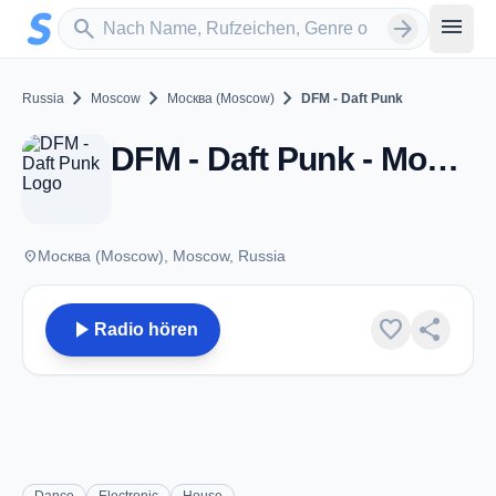
Zum Hauptinhalt springen
Sender suchen
menu
search
arrow_forward
chevron_right
chevron_right
chevron_right
Russia
Moscow
Москва (Moscow)
DFM - Daft Punk
DFM - Daft Punk - Москва (Moscow)
place
Москва (Moscow), Moscow, Russia
play_arrow
favorite
share
Radio hören