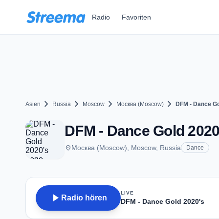
Zum Hauptinhalt springen
Radio
Favoriten
chevron_right
chevron_right
chevron_right
chevron_right
Asien
Russia
Moscow
Москва (Moscow)
DFM - Dance Go
DFM - Dance Gold 2020
place
Москва (Moscow), Moscow, Russia
Dance
LIVE
play_arrow
Radio hören
DFM - Dance Gold 2020's