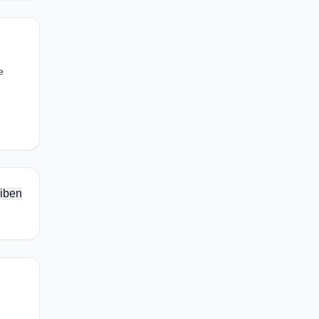
e
iben