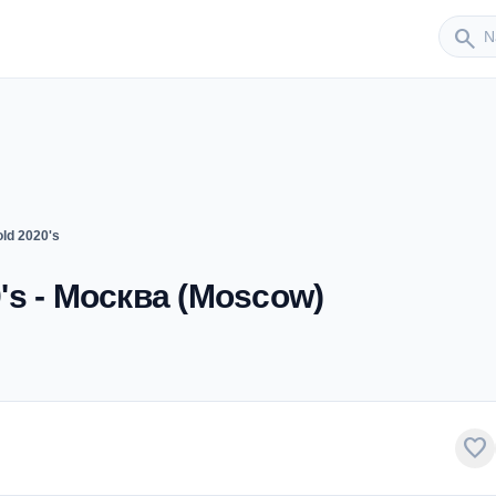
Sender
search
ld 2020's
's - Москва (Moscow)
favorite