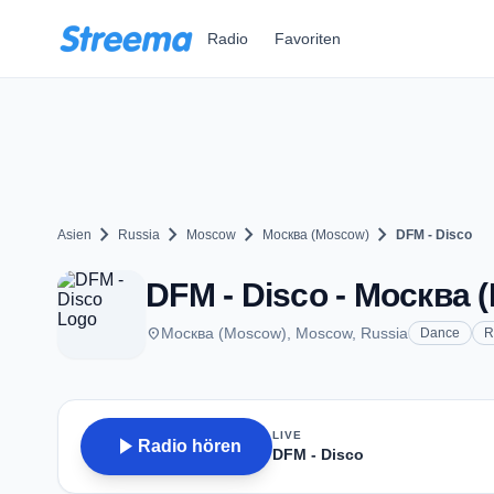
Zum Hauptinhalt springen
Radio
Favoriten
chevron_right
chevron_right
chevron_right
chevron_right
Asien
Russia
Moscow
Москва (Moscow)
DFM - Disco
DFM - Disco - Москва 
place
Москва (Moscow), Moscow, Russia
Dance
R
LIVE
play_arrow
Radio hören
DFM - Disco