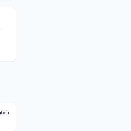
f
iben