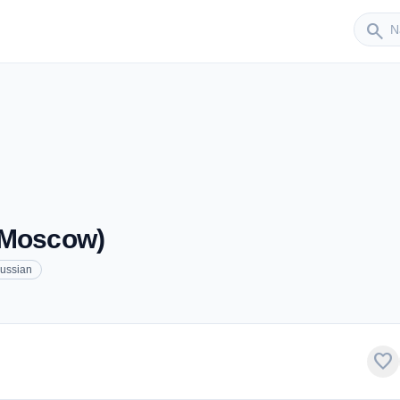
Sender
search
(Moscow)
ussian
favorite