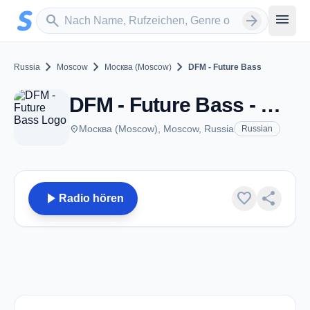
Zum Hauptinhalt springen
Sender suchen
menu
search
arrow_forward
chevron_right
chevron_right
chevron_right
Russia
Moscow
Москва (Moscow)
DFM - Future Bass
DFM - Future Bass - Москва (Moscow)
place
Москва (Moscow), Moscow, Russia
Russian
play_arrow
favorite
share
Radio hören