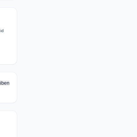
id
iben