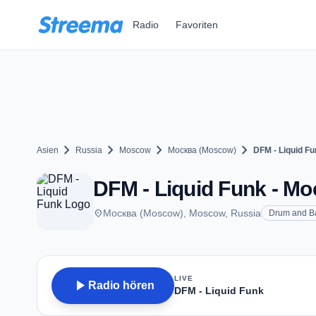
Zum Hauptinhalt springen
Radio
Favoriten
chevron_right
chevron_right
chevron_right
chevron_right
Asien
Russia
Moscow
Москва (Moscow)
DFM - Liquid F
DFM - Liquid Funk - М
place
Москва (Moscow), Moscow, Russia
Drum and B
LIVE
play_arrow
Radio hören
DFM - Liquid Funk