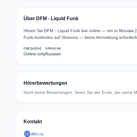
Über DFM - Liquid Funk
Hören Sie DFM - Liquid Funk live online — ein in Москв
Funk kostenlos auf Streema — keine Anmeldung erforderli
FREQUENZ
SPRACHE
Online only
Russian
Hörerbewertungen
Noch keine Bewertungen. Seien Sie der Erste, der seine Me
Kontakt
language
dfm.ru