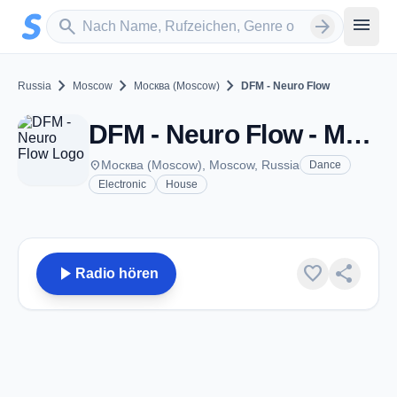
Zum Hauptinhalt springen
Sender suchen
menu
search
arrow_forward
chevron_right
chevron_right
chevron_right
Russia
Moscow
Москва (Moscow)
DFM - Neuro Flow
DFM - Neuro Flow - Москва (Moscow)
place
Москва (Moscow), Moscow, Russia
Dance
Electronic
House
play_arrow
favorite
share
Radio hören