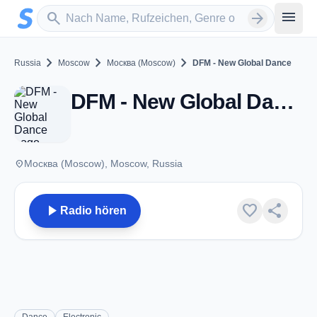
Zum Hauptinhalt springen
Sender suchen
menu
search
arrow_forward
chevron_right
chevron_right
chevron_right
Russia
Moscow
Москва (Moscow)
DFM - New Global Dance
DFM - New Global Dance - Москва (Moscow)
place
Москва (Moscow), Moscow, Russia
play_arrow
favorite
share
Radio hören